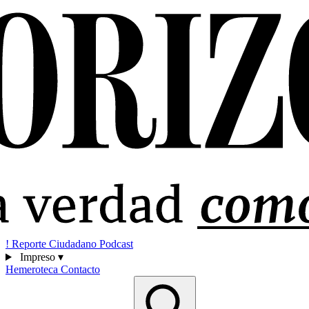
!
Reporte Ciudadano
Podcast
Impreso
▾
Hemeroteca
Contacto