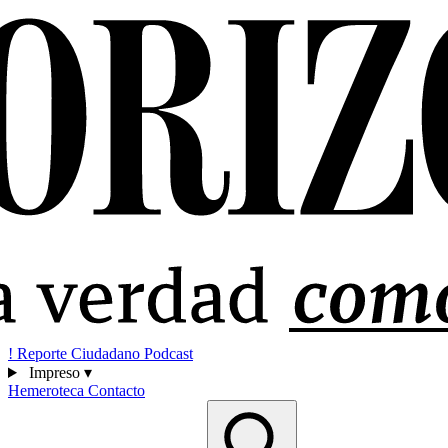
!
Reporte Ciudadano
Podcast
Impreso
▾
Hemeroteca
Contacto