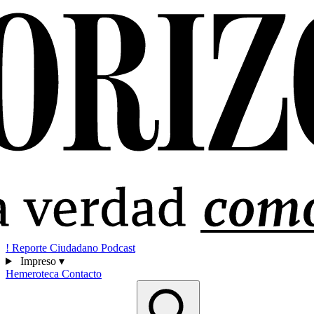
!
Reporte Ciudadano
Podcast
Impreso
▾
Hemeroteca
Contacto