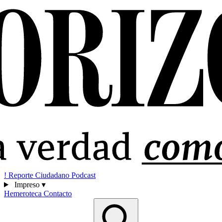
!
Reporte Ciudadano
Podcast
Impreso
▾
Hemeroteca
Contacto