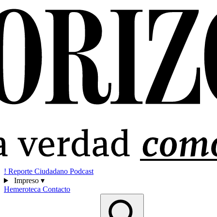
!
Reporte Ciudadano
Podcast
Impreso
▾
Hemeroteca
Contacto