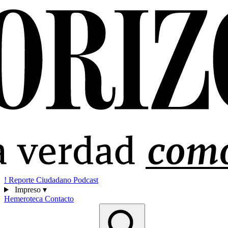
!
Reporte Ciudadano
Podcast
Impreso
▾
Hemeroteca
Contacto