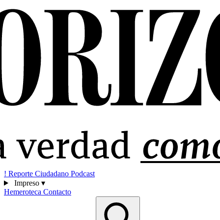
!
Reporte Ciudadano
Podcast
Impreso
▾
Hemeroteca
Contacto